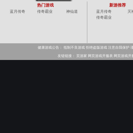
热门游戏
新游推荐
蓝月传奇
传奇霸业
神仙道
蓝月传奇
灭
传奇霸业
健康游戏公告： 抵制不良游戏 拒绝盗版游戏 注意自我保护 
友链链接：
页游家
网页游戏开服表
网页游戏开